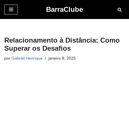
BarraClube
Pular
para
o
conteúdo
Relacionamento à Distância: Como
Superar os Desafios
por
Gabriel Henrique
janeiro 8, 2025